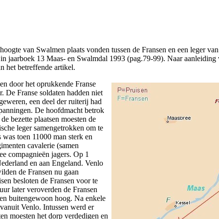
 hoogte van Swalmen plaats vonden tussen de Fransen en een leger van O
 in jaarboek 13 Maas- en Swalmdal 1993 (pag.79-99). Naar aanleiding va
n het betreffende artikel.
n door het oprukkende Franse
er. De Franse soldaten hadden niet
geweren, een deel der ruiterij had
espanningen. De hoofdmacht betrok
de bezette plaatsen moesten de
ische leger samengetrokken om te
ps was toen 11000 man sterk en
gimenten cavalerie (samen
twee compagnieën jagers. Op 1
 Nederland en aan Engeland. Venlo
wilden de Fransen nu gaan
isen besloten de Fransen voor te
uur later veroverden de Fransen
toen buitengewoon hoog. Na enkele
vanuit Venlo. Intussen werd er
ten moesten het dorp verdedigen en