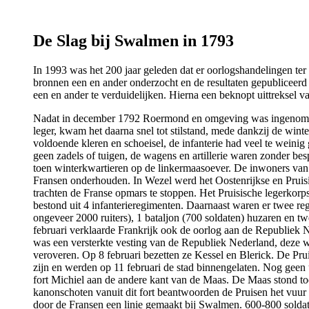
De Slag bij Swalmen in 1793
In 1993 was het 200 jaar geleden dat er oorlogshandelingen ter
bronnen een en ander onderzocht en de resultaten gepubliceerd
een en ander te verduidelijken. Hierna een beknopt uittreksel va
Nadat in december 1792 Roermond en omgeving was ingenome
leger, kwam het daarna snel tot stilstand, mede dankzij de wint
voldoende kleren en schoeisel, de infanterie had veel te weinig 
geen zadels of tuigen, de wagens en artillerie waren zonder b
toen winterkwartieren op de linkermaasoever. De inwoners van 
Fransen onderhouden. In Wezel werd het Oostenrijkse en Pruis
trachten de Franse opmars te stoppen. Het Pruisische legerkor
bestond uit 4 infanterieregimenten. Daarnaast waren er twee re
ongeveer 2000 ruiters), 1 bataljon (700 soldaten) huzaren en 
februari verklaarde Frankrijk ook de oorlog aan de Republiek
was een versterkte vesting van de Republiek Nederland, deze 
veroveren. Op 8 februari bezetten ze Kessel en Blerick. De Pru
zijn en werden op 11 februari de stad binnengelaten. Nog geen 
fort Michiel aan de andere kant van de Maas. De Maas stond 
kanonschoten vanuit dit fort beantwoorden de Pruisen het vuur 
door de Fransen een linie gemaakt bij Swalmen. 600-800 solda