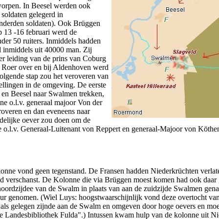
orpen. In Beesel werden ook
soldaten gelegerd in
nderden soldaten). Ook Brüggen
 13 -16 februari werd de
nder 50 ruiters. Inmiddels hadden
d inmiddels uit 40000 man. Zij
r leiding van de prins van Coburg
de Roer over en bij Aldenhoven werd
volgende stap zou het veroveren van
ellingen in de omgeving. De eerste
d en Beesel naar Swalmen trekken,
e o.l.v. generaal majoor Von der
roveren en dan eveneens naar
idelijke oever zou doen om de
e o.l.v. Generaal-Luitenant von Reppert en generaal-Majoor von Köth
onne vond geen tegenstand. De Fransen hadden Niederkrüchten verlaten
d verschanst. De Kolonne die via Brüggen moest komen had ook daar 
 noordzijdee van de Swalm in plaats van aan de zuidzijde Swalmen gena
ur genomen. (Wiel Luys: hoogstwaarschijnlijk vond deze overtocht va
 als gelegen zijnde aan de Swalm en omgeven door hoge oevers en mo
he Landesbibliothek Fulda".) Intussen kwam hulp van de kolonne uit N