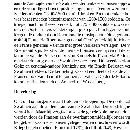
aan de Zuidzijde van de Swalm werden enkele schansen opgew
enkele vooruitgeschoven posities ingenomen. Verder werden er 
Niederkrüchten (1200-1500 man), Elmpt en Brempt (enkele ho
was bezet met een bezettingsmacht van 1200-1500 soldaten. Op
troepenmacht in Beesel versterkt tot 275 a 300 soldaten, waaro
ook de Oostenrijkers versterkingen gekregen, hun leger beston
kregen de opdracht om Roermond te omsingelen. Dit leger onde
trok bij Düren de Roer over, generaal Clerfayt trok bij Jülich 
de Franse generaal Valence met grote verliezen verslagen. De 
Roermond zijn. Eerst wilde men de Fransen verdrijven uit de st
kolonne van de Pruisen o.l.v. von Knobelsdorff zou via Belfel
om daar de brug over de Swalm te veroveren. De tweede kolonn
Goltz en generaal-majoor Kunitzky zou via Bracht Brüggen ve
Swalmen trekken. De bedoeling was dat een deel dat via de zu
Fransen ook van daaruit te kunnen aanvallen. De derde kolonn
kolonnes richtten zich op Arsbeck en Wassenberg.
De veldslag
Op zondagmorgen 3 maart trokken de troepen op. De derde kol
Swalmen aan de andere kant van de Swalm hadden ze zich goe
vertrokken. Maar bij vergissing was de gehele kolonne aan de
werden door de Fransen aan de overkant onmiddellijk onder vu
het gebied waar de schansen gelegen waren omschreven wordt
Kriegsbegebenheiten, Frankfurt 1795, deel II blz 149, Hessisc